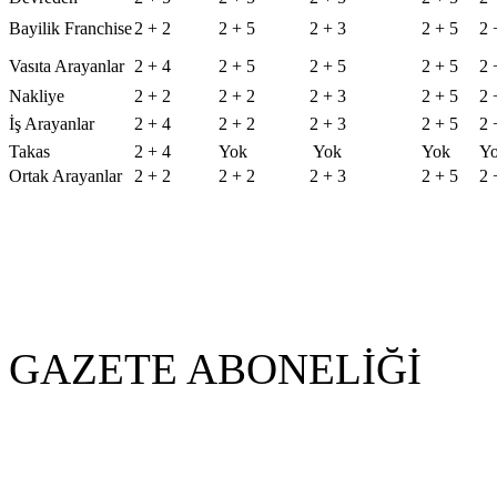
Bayilik Franchise
2 + 2
2 + 5
2 + 3
2 + 5
2 
Vasıta Arayanlar
2 + 4
2 + 5
2 + 5
2 + 5
2 
Nakliye
2 + 2
2 + 2
2 + 3
2 + 5
2 
İş Arayanlar
2 + 4
2 + 2
2 + 3
2 + 5
2 
Takas
2 + 4
Yok
Yok
Yok
Y
Ortak Arayanlar
2 + 2
2 + 2
2 + 3
2 + 5
2 
GAZETE ABONELİĞİ