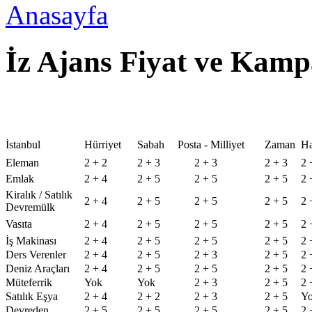
Anasayfa
İz Ajans Fiyat ve Kam
İstanbul
Hürriyet
Sabah
Posta - Milliyet
Zaman
Ha
Eleman
2 + 2
2 + 3
2 + 3
2 + 3
2 
Emlak
2 + 4
2 + 5
2 + 5
2 + 5
2 
Kiralık / Satılık
2 + 4
2 + 5
2 + 5
2 + 5
2 
Devremülk
Vasıta
2 + 4
2 + 5
2 + 5
2 + 5
2 
İş Makinası
2 + 4
2 + 5
2 + 5
2 + 5
2 
Ders Verenler
2 + 4
2 + 5
2 + 3
2 + 5
2 
Deniz Araçları
2 + 4
2 + 5
2 + 5
2 + 5
2 
Müteferrik
Yok
Yok
2 + 3
2 + 5
2 
Satılık Eşya
2 + 4
2 + 2
2 + 3
2 + 5
Y
Devreden
2 + 5
2 + 5
2 + 5
2 + 5
2 